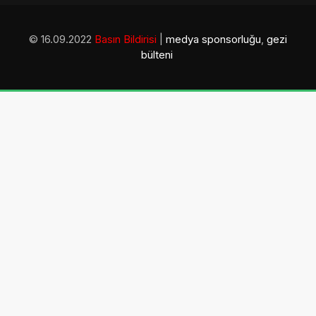
© 16.09.2022
Basın Bildirisi
|
medya sponsorluğu
,
gezi
bülteni