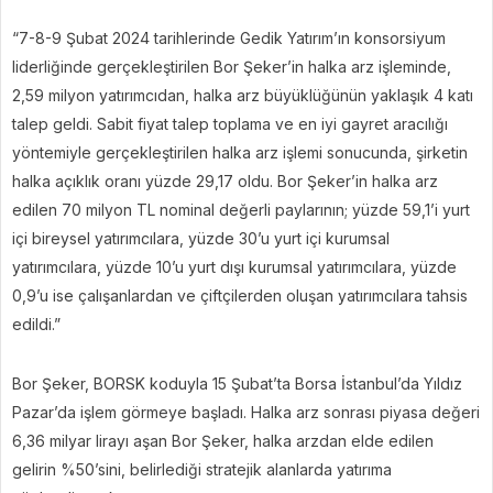
“7-8-9 Şubat 2024 tarihlerinde Gedik Yatırım’ın konsorsiyum
liderliğinde gerçekleştirilen Bor Şeker’in halka arz işleminde,
2,59 milyon yatırımcıdan, halka arz büyüklüğünün yaklaşık 4 katı
talep geldi. Sabit fiyat talep toplama ve en iyi gayret aracılığı
yöntemiyle gerçekleştirilen halka arz işlemi sonucunda, şirketin
halka açıklık oranı yüzde 29,17 oldu. Bor Şeker’in halka arz
edilen 70 milyon TL nominal değerli paylarının; yüzde 59,1’i yurt
içi bireysel yatırımcılara, yüzde 30’u yurt içi kurumsal
yatırımcılara, yüzde 10’u yurt dışı kurumsal yatırımcılara, yüzde
0,9’u ise çalışanlardan ve çiftçilerden oluşan yatırımcılara tahsis
edildi.”
Bor Şeker, BORSK koduyla 15 Şubat’ta Borsa İstanbul’da Yıldız
Pazar’da işlem görmeye başladı. Halka arz sonrası piyasa değeri
6,36 milyar lirayı aşan Bor Şeker, halka arzdan elde edilen
gelirin %50’sini, belirlediği stratejik alanlarda yatırıma