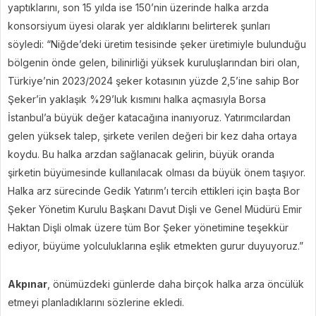
yaptıklarını, son 15 yılda ise 150’nin üzerinde halka arzda
konsorsiyum üyesi olarak yer aldıklarını belirterek şunları
söyledi: “Niğde’deki üretim tesisinde şeker üretimiyle bulunduğu
bölgenin önde gelen, bilinirliği yüksek kuruluşlarından biri olan,
Türkiye’nin 2023/2024 şeker kotasının yüzde 2,5’ine sahip Bor
Şeker’in yaklaşık %29’luk kısmını halka açmasıyla Borsa
İstanbul’a büyük değer katacağına inanıyoruz. Yatırımcılardan
gelen yüksek talep, şirkete verilen değeri bir kez daha ortaya
koydu. Bu halka arzdan sağlanacak gelirin, büyük oranda
şirketin büyümesinde kullanılacak olması da büyük önem taşıyor.
Halka arz sürecinde Gedik Yatırım’ı tercih ettikleri için başta Bor
Şeker Yönetim Kurulu Başkanı Davut Dişli ve Genel Müdürü Emir
Haktan Dişli olmak üzere tüm Bor Şeker yönetimine teşekkür
ediyor, büyüme yolculuklarına eşlik etmekten gurur duyuyoruz.”
Akpınar
, önümüzdeki günlerde daha birçok halka arza öncülük
etmeyi planladıklarını sözlerine ekledi.