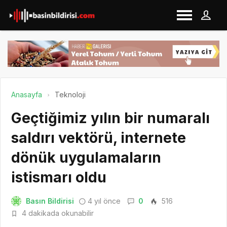
Anasayfa
Teknoloji
Geçtiğimiz yılın bir numaralı
saldırı vektörü, internete
dönük uygulamaların
istismarı oldu
Basın Bildirisi
4 yıl önce
0
516
4 dakikada okunabilir