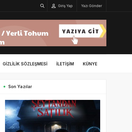
Giriş Yap
Yazı Gönder
GIZLILIK SÖZLEŞMESI
İLETIŞIM
KÜNYE
Son Yazılar