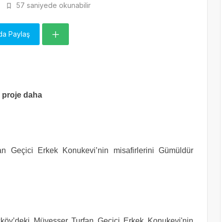
57 saniyede okunabilir
da Paylaş
l proje daha
an Geçici Erkek Konukevi’nin misafirlerini Gümüldür
kköy’deki Müyesser Turfan Geçici Erkek Konukevi'nin