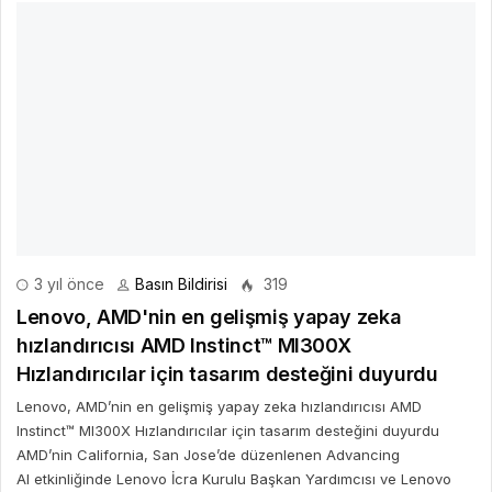
3 yıl önce
Basın Bildirisi
319
Lenovo, AMD'nin en gelişmiş yapay zeka
hızlandırıcısı AMD Instinct™ MI300X
Hızlandırıcılar için tasarım desteğini duyurdu
Lenovo, AMD’nin en gelişmiş yapay zeka hızlandırıcısı AMD
Instinct™ MI300X Hızlandırıcılar için tasarım desteğini duyurdu
AMD’nin California, San Jose’de düzenlenen Advancing
Al etkinliğinde Lenovo İcra Kurulu Başkan Yardımcısı ve Lenovo
Altyapı Çözümleri Grubu Başkanı Kirk Skaugen, AMD Başkanı ve
CEO’su Dr.
DEVAMINI OKU
Bir Cevap Yaz
E-posta hesabınız yayımlanmayacak. Gerekli alanlar işaretlendi
*