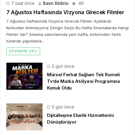
2 gün önce
Mürsel Ferhat Sağlam Tek Rumeli
Tv’de Marka Atölyesi Programına
Konuk Oldu
5 gün önce
Dijitalleşme Ebelik Hizmetlerini
Dönüştürüyor
6 gün önce
Kıbrıs 5 Yıldızlı Oteller: Fiyatlar ve
Seçim Kriterleri
7 gün önce
Saç Ekimi Hakkında İnternette Neden