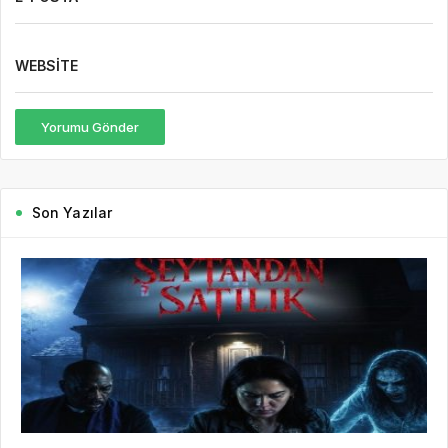
Son Yazılar
7 saat önce
Basın Bildirisi
46
7 Ağustos Haftasında Vizyona Girecek Filmler
7 Ağustos Haftasında Vizyona Girecek Filmler Açıklandı:
Korkudan Animasyona Zengin Seçki Bu Hafta Sinemalarda Hangi
Filmler Var? Sinema salonlarında yeni hafta, birbirinden farklı
türlerde yapımlarla...
DEVAMINI OKU