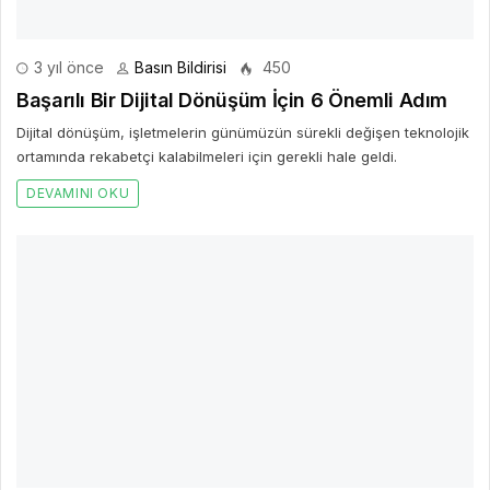
3 yıl önce
Basın Bildirisi
438
Mükemmel vlog çekmenin tüm gerekliliklerini bir
araya getiren Canon'dan önemli ipuçları
Muhteşem ve yüzbinlerce beğeni alacak videolar çekmenin sihirli
bir formülü yok elbette.
DEVAMINI OKU