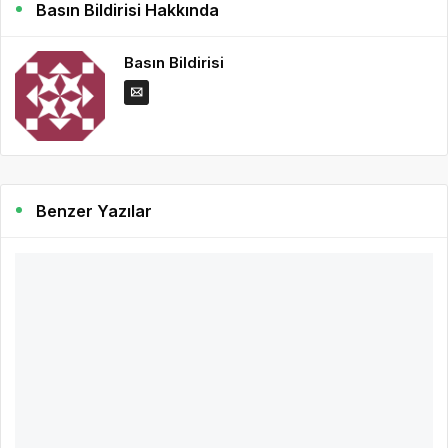
Basın Bildirisi Hakkında
Basın Bildirisi
Benzer Yazılar
3 yıl önce
Basın Bildirisi
450
Başarılı Bir Dijital Dönüşüm İçin 6 Önemli Adım
Dijital dönüşüm, işletmelerin günümüzün sürekli değişen teknolojik
ortamında rekabetçi kalabilmeleri için gerekli hale geldi.
DEVAMINI OKU