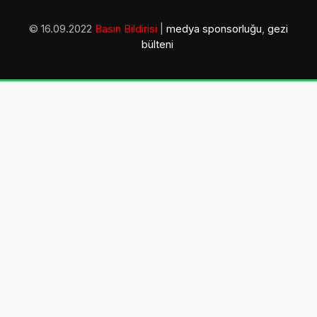
© 16.09.2022
Basın Bildirisi
|
medya sponsorluğu
,
gezi
bülteni