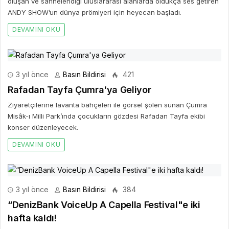
oluşan ve sahnelendiği uluslararası alanlarda oldukça ses getiren
ANDY SHOW’un dünya prömiyeri için heyecan başladı.
DEVAMINI OKU
3 yıl önce
Basın Bildirisi
421
Rafadan Tayfa Çumra'ya Geliyor
Ziyaretçilerine lavanta bahçeleri ile görsel şölen sunan Çumra
Misâk-ı Milli Park’ında çocukların gözdesi Rafadan Tayfa ekibi
konser düzenleyecek.
DEVAMINI OKU
3 yıl önce
Basın Bildirisi
384
“DenizBank VoiceUp A Capella Festival"e iki
hafta kaldı!