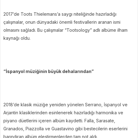
2017’de Toots Thielemans’a saygı niteliğinde hazırladığı
çalışmalar, onun dünyadaki önemli festivallerin aranan ismi
olmasını sağladı. Bu çalışmalar “Tootsology” adlı albüme ilham
kaynağı oldu.
“İspanyol müziğinin büyük dehalarından”
2018’de klasik müziğe yeniden yönelen Serrano, İspanyol ve
Arjantin klasiklerinden esinlenerek hazırladığı harmonika ve
piyano düetlerini içeren albüm kaydetti. Falla, Sarasate,
Granados, Piazzolla ve Guastavino gibi bestecilerin eserlerini
barındıran albüm eleştirmenlerden tam not aldı.