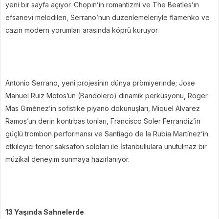
yeni bir sayfa açıyor. Chopin’in romantizmi ve The Beatles’ın
efsanevi melodileri, Serrano’nun düzenlemeleriyle flamenko ve
cazın modern yorumları arasında köprü kuruyor.
Antonio Serrano, yeni projesinin dünya prömiyerinde; Jose
Manuel Ruiz Motos’un (Bandolero) dinamik perküsyonu, Roger
Mas Giménez’in sofistike piyano dokunuşları, Miquel Alvarez
Ramos’un derin kontrbas tonları, Francisco Soler Ferrandiz’in
güçlü trombon performansı ve Santiago de la Rubia Martínez’in
etkileyici tenor saksafon soloları ile İstanbullulara unutulmaz bir
müzikal deneyim sunmaya hazırlanıyor.
13 Yaşında Sahnelerde