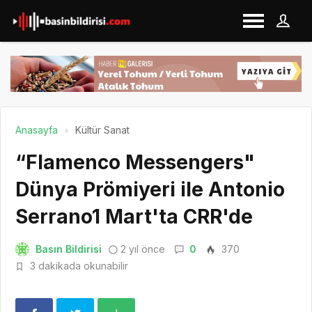
Anasayfa
Kültür Sanat
“Flamenco Messengers"
Dünya Prömiyeri ile Antonio
Serrano1 Mart'ta CRR'de
Basın Bildirisi
2 yıl önce
0
370
3 dakikada okunabilir