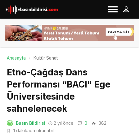
Anasayfa
Kültür Sanat
Etno-Çağdaş Dans
Performansı “BACI" Ege
Üniversitesinde
sahnelenecek
Basın Bildirisi
2 yıl önce
0
382
1 dakikada okunabilir