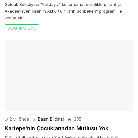
Gölcük Belediyesi “Yalıdayız” kültür sanat etkinlikleri, Tarihçi-
Akademisyen İbrahim Akkurt’u “Tarih Sohbetleri” programı ile
konuk etti.
DEVAMINI OKU
2 yıl önce
Basın Bildirisi
335
Kartepe'nin Çocuklarından Mutlusu Yok
11 Ayın Sultanı Ramazan-ı Şerif Ayı’nın geleneksel kültürünü