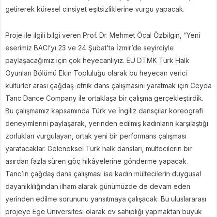
getirerek küresel cinsiyet eşitsizliklerine vurgu yapacak.
Proje ile ilgili bilgi veren Prof. Dr. Mehmet Öcal Özbilgin, “Yeni
eserimiz BACI’yı 23 ve 24 Şubat’ta İzmir’de seyirciyle
paylaşacağımız için çok heyecanlıyız. EÜ DTMK Türk Halk
Oyunları Bölümü Ekin Topluluğu olarak bu heyecan verici
kültürler arası çağdaş-etnik dans çalışmasını yaratmak için Ceyda
Tanc Dance Company ile ortaklaşa bir çalışma gerçekleştirdik.
Bu çalışmamız kapsamında Türk ve İngiliz dansçılar koreografi
deneyimlerini paylaşarak, yerinden edilmiş kadınların karşılaştığı
zorlukları vurgulayan, ortak yeni bir performans çalışması
yaratacaklar. Geleneksel Türk halk dansları, mültecilerin bir
asırdan fazla süren göç hikâyelerine gönderme yapacak.
Tanc’ın çağdaş dans çalışması ise kadın mültecilerin duygusal
dayanıklılığından ilham alarak günümüzde de devam eden
yerinden edilme sorununu yansıtmaya çalışacak. Bu uluslararası
projeye Ege Üniversitesi olarak ev sahipliği yapmaktan büyük