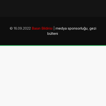
© 16.09.2022
Basın Bildirisi
|
medya sponsorluğu
,
gezi
bülteni