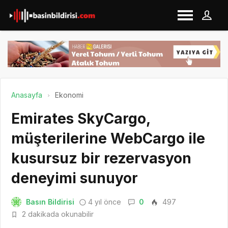
Anasayfa
Ekonomi
Emirates SkyCargo,
müşterilerine WebCargo ile
kusursuz bir rezervasyon
deneyimi sunuyor
Basın Bildirisi
4 yıl önce
0
497
2 dakikada okunabilir