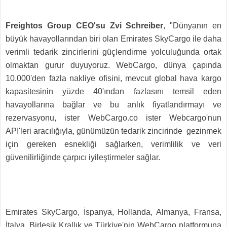
Freightos Group CEO'su Zvi Schreiber
, "Dünyanın en
büyük havayollarından biri olan Emirates SkyCargo ile daha
verimli tedarik zincirlerini güçlendirme yolculuğunda ortak
olmaktan gurur duyuyoruz. WebCargo, dünya çapında
10.000'den fazla nakliye ofisini, mevcut global hava kargo
kapasitesinin yüzde 40'ından fazlasını temsil eden
havayollarına bağlar ve bu anlık fiyatlandırmayı ve
rezervasyonu, ister WebCargo.co ister Webcargo'nun
API'leri aracılığıyla, günümüzün tedarik zincirinde gezinmek
için gereken esnekliği sağlarken, verimlilik ve veri
güvenilirliğinde çarpıcı iyileştirmeler sağlar.
Emirates SkyCargo, İspanya, Hollanda, Almanya, Fransa,
İtalya, Birleşik Krallık ve Türkiye'nin WebCargo platformuna