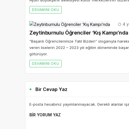
Aydın Büyükşehir Belediyesi kültür merkezlerinin düzenl
DEVAMINI OKU
4 y
Zeytinburnulu Öğrenciler ‘Kış Kampı’nda
“Başarılı Öğrencilerimize Tatil Bizden” sloganıyla har
veren liselerin 2022 – 2023 yılı eğitim döneminde başa
götürüyor.
DEVAMINI OKU
Bir Cevap Yaz
E-posta hesabınız yayımlanmayacak. Gerekli alanlar iş
BIR YORUM YAZ