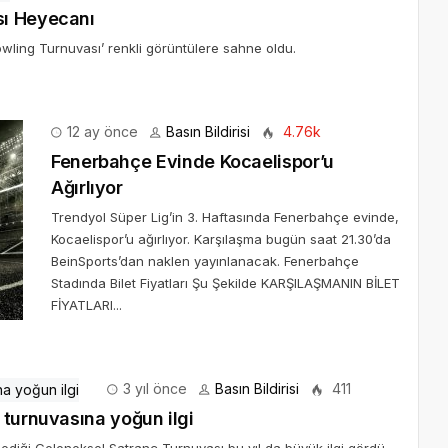
sı Heyecanı
wling Turnuvası’ renkli görüntülere sahne oldu.
12 ay önce
Basın Bildirisi
4.76k
Fenerbahçe Evinde Kocaelispor’u
Ağırlıyor
Trendyol Süper Lig’in 3. Haftasında Fenerbahçe evinde,
Kocaelispor’u ağırlıyor. Karşılaşma bugün saat 21.30’da
BeinSports’dan naklen yayınlanacak. Fenerbahçe
Stadında Bilet Fiyatları Şu Şekilde KARŞILAŞMANIN BİLET
FİYATLARI...
3 yıl önce
Basın Bildirisi
411
 turnuvasına yoğun ilgi