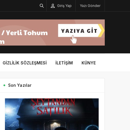
Giriş Yap
Yazı Gönder
GIZLILIK SÖZLEŞMESI
İLETIŞIM
KÜNYE
Son Yazılar