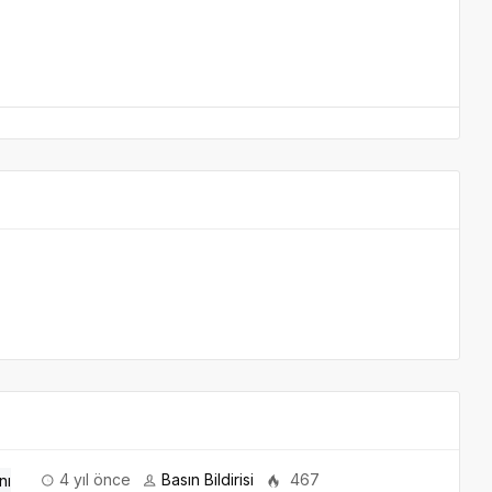
4 yıl önce
Basın Bildirisi
467