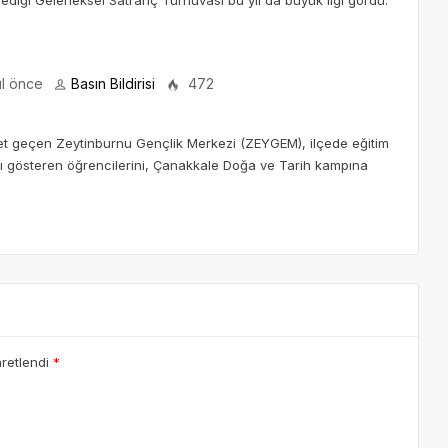
ediği Geleneksel Satranç Turnuvası bu yıl da büyük ilgi gördü.
ıl önce
Basın Bildirisi
472
eket geçen Zeytinburnu Gençlik Merkezi (ZEYGEM), ilçede eğitim
rı gösteren öğrencilerini, Çanakkale Doğa ve Tarih kampına
aretlendi
*