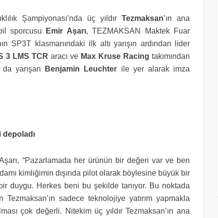
lılık Şampiyonası’nda üç yıldır
Tezmaksan
’ın ana
bil sporcusu
Emir Aşarı
, TEZMAKSAN Maktek Fuar
n SP3T klasmanındaki ilk altı yarışın ardından lider
S 3 LMS TCR
aracı ve
Max Kruse Racing
takımından
a da yarışan
Benjamin Leuchter
ile yer alarak imza
i depoladı
 Aşarı, “Pazarlamada her ürünün bir değeri var ve ben
adamı kimliğimin dışında pilot olarak böylesine büyük bir
ir duygu. Herkes beni bu şekilde tanıyor. Bu noktada
an Tezmaksan’ın sadece teknolojiye yatırım yapmakla
ması çok değerli. Nitekim üç yıldır Tezmaksan’ın ana