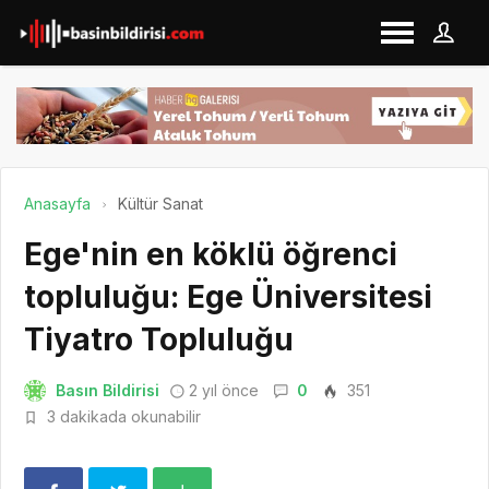
Anasayfa
Kültür Sanat
Ege'nin en köklü öğrenci
topluluğu: Ege Üniversitesi
Tiyatro Topluluğu
Basın Bildirisi
2 yıl önce
0
351
3 dakikada okunabilir