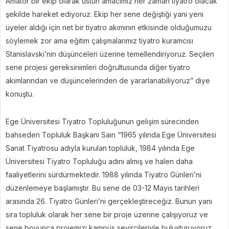
Amatör bir ekip olarak üstün amacımız her zaman tiyatro olacak
şekilde hareket ediyoruz. Ekip her sene değiştiği yani yeni
üyeler aldığı için net bir tiyatro akımının etkisinde olduğumuzu
söylemek zor ama eğitim çalışmalarımız tiyatro kuramcısı
Stanislavski’nin düşünceleri üzerine temellendiriyoruz. Seçilen
sene projesi gereksinimleri doğrultusunda diğer tiyatro
akımlarından ve düşüncelerinden de yararlanabiliyoruz” diye
konuştu.
Ege Üniversitesi Tiyatro Topluluğunun gelişim sürecinden
bahseden Topluluk Başkanı Sain “1965 yılında Ege Üniversitesi
Sanat Tiyatrosu adıyla kurulan topluluk, 1984 yılında Ege
Üniversitesi Tiyatro Topluluğu adını almış ve halen daha
faaliyetlerini sürdürmektedir. 1988 yılında Tiyatro Günleri’ni
düzenlemeye başlamıştır. Bu sene de 03-12 Mayıs tarihleri
arasında 26. Tiyatro Günleri’ni gerçekleştireceğiz. Bunun yanı
sıra topluluk olarak her sene bir proje üzerine çalışıyoruz ve
sene boyunca projemizi kampüs seyircileriyle buluşturuyoruz.