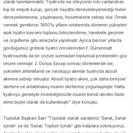
olarak tanımlanmaktır. Tiyatroda ise izleyicinin rolü canlandıran
kişi ile empati kurup, gerçek hayatta deneyimleyemediği hisleri
deneyimlemesine, yaşamasına, hissetmesine sebep olur. Örnek
vermek gerekirse; 1900’lü yılların ortalarında dönemin yükselen
epik tiyatro kavramı toplumu bilinçlendirme, harekete geçirme
ve örgütleme gibi amaçlarla yapılmıştır. Ayrıca benzer yıllarda
gördüğümüz grotesk tiyatro öncülerinden F. Dürrenmatt
tiyatrosunda da bir çözüm sunmadan toplumsal problemleri göz
önüne sermiştir. 2. Dünya Savaşı sonrası dönemlerde ise,
yükselen antimilitarist ve varoluşçu akımlar tiyatroda absürt
akımına sebep olmuştur. Absürt tiyatro akımı, çok daha bireysel
dertlere ve anlatılmamış insanın dertlerine yoğunlaşmıştır. Hatta
tiyatroyu geneliyle incelediğimizde insanın kendi derdini ifade
etme biçimi olarak da kullanılmıştır” diye konuştu.
Topluluk Başkanı Sain “Topluluk olarak sanatımızı ‘Sanat, Sanat
İçindir’ ya da ‘Sanat, Toplum İçindir’ gibi kalıplara sokmuyoruz.