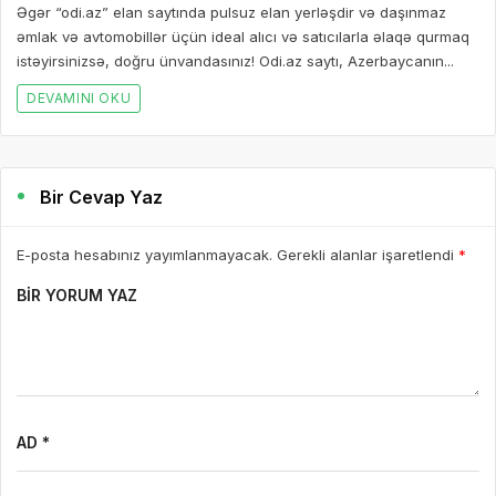
Əgər “odi.az” elan saytında pulsuz elan yerləşdir və daşınmaz
əmlak və avtomobillər üçün ideal alıcı və satıcılarla əlaqə qurmaq
istəyirsinizsə, doğru ünvandasınız! Odi.az saytı, Azerbaycanın...
DEVAMINI OKU
Bir Cevap Yaz
E-posta hesabınız yayımlanmayacak. Gerekli alanlar işaretlendi
*
BIR YORUM YAZ
AD *