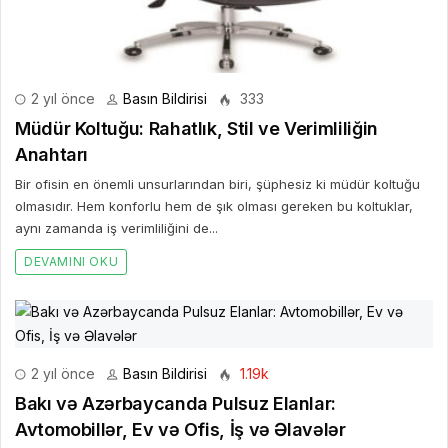
2 yıl önce
Basın Bildirisi
333
Müdür Koltuğu: Rahatlık, Stil ve Verimliliğin
Anahtarı
Bir ofisin en önemli unsurlarından biri, şüphesiz ki müdür koltuğu
olmasıdır. Hem konforlu hem de şık olması gereken bu koltuklar,
aynı zamanda iş verimliliğini de...
DEVAMINI OKU
2 yıl önce
Basın Bildirisi
1.19k
Bakı və Azərbaycanda Pulsuz Elanlar:
Avtomobillər, Ev və Ofis, İş və Əlavələr