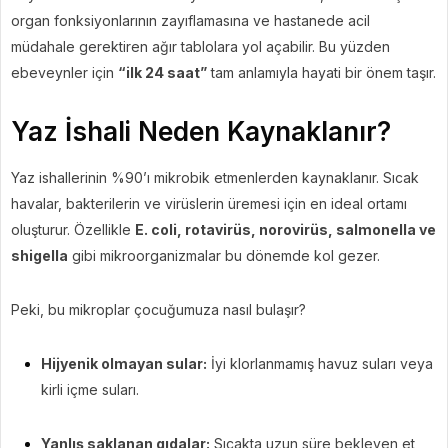
organ fonksiyonlarının zayıflamasına ve hastanede acil
müdahale gerektiren ağır tablolara yol açabilir. Bu yüzden
ebeveynler için
“ilk 24 saat”
tam anlamıyla hayati bir önem taşır.
Yaz İshali Neden Kaynaklanır?
Yaz ishallerinin %90’ı mikrobik etmenlerden kaynaklanır. Sıcak
havalar, bakterilerin ve virüslerin üremesi için en ideal ortamı
oluşturur. Özellikle
E. coli, rotavirüs, norovirüs, salmonella ve
shigella
gibi mikroorganizmalar bu dönemde kol gezer.
Peki, bu mikroplar çocuğumuza nasıl bulaşır?
Hijyenik olmayan sular:
İyi klorlanmamış havuz suları veya
kirli içme suları.
Yanlış saklanan gıdalar:
Sıcakta uzun süre bekleyen et,