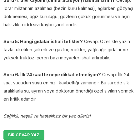
Soru 4: Sıvı kaybını (dehidratasyon) nasıl anlarım?
Cevap:
İdrar miktarının azalması (bezin kuru kalması), ağlarken gözyaşı
dökmemesi, ağız kuruluğu, gözlerin çökük görünmesi ve aşırı
halsizlik, ciddi sıvı kaybı işaretleridir.
Soru 5: Hangi gıdalar ishali tetikler?
Cevap: Özellikle yazın
fazla tüketilen şekerli ve gazlı içecekler, yağlı ağır gıdalar ve
yüksek fruktoz içeren bazı meyveler ishali artırabilir.
Soru 6: İlk 24 saatte neye dikkat etmeliyim?
Cevap: İlk 24
saat vücudun suyu en hızlı kaybettiği zamandır. Bu sürede sık
aralıklarla su, ayran veya doktorun önerdiği özel sıvıları vermek
en kritik adımdır.
Sağlıklı, neşeli ve hastalıksız bir yaz dileriz!
BIR CEVAP YAZ