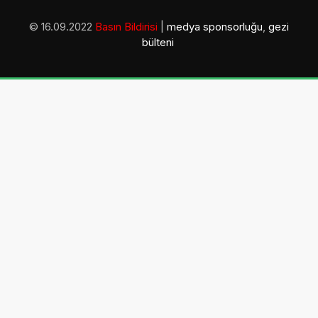
© 16.09.2022
Basın Bildirisi
|
medya sponsorluğu
,
gezi
bülteni