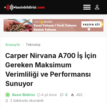
Anasayfa
Teknoloji
Carper Nirvana A700 İş İçin
Gereken Maksimum
Verimliliği ve Performansı
Sunuyor
Basın Bildirisi
4 yıl önce
0
492
2 dakikada okunabilir