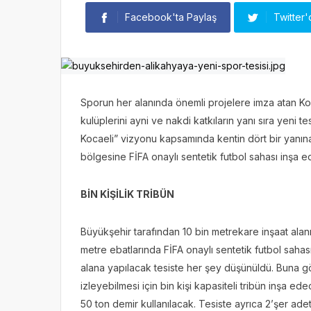
Facebook'ta Paylaş
Twitter'
Sporun her alanında önemli projelere imza atan Ko
kulüplerini ayni ve nakdi katkıların yanı sıra yen
Kocaeli” vizyonu kapsamında kentin dört bir yanın
bölgesine FİFA onaylı sentetik futbol sahası inşa ed
BİN KİŞİLİK TRİBÜN
Büyükşehir tarafından 10 bin metrekare inşaat ala
metre ebatlarında FİFA onaylı sentetik futbol saha
alana yapılacak tesiste her şey düşünüldü. Buna gö
izleyebilmesi için bin kişi kapasiteli tribün inşa ed
50 ton demir kullanılacak. Tesiste ayrıca 2’şer ade