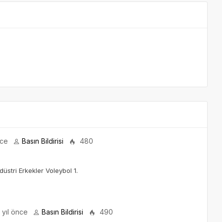
nce
Basın Bildirisi
480
stri Erkekler Voleybol 1.
 yıl önce
Basın Bildirisi
490