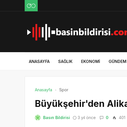
ANASAYFA
SAĞLIK
EKONOMI
GÜNDEM
Anasayfa
Spor
Büyükşehir'den Alika
Basın Bildirisi
3 yıl önce
0
401