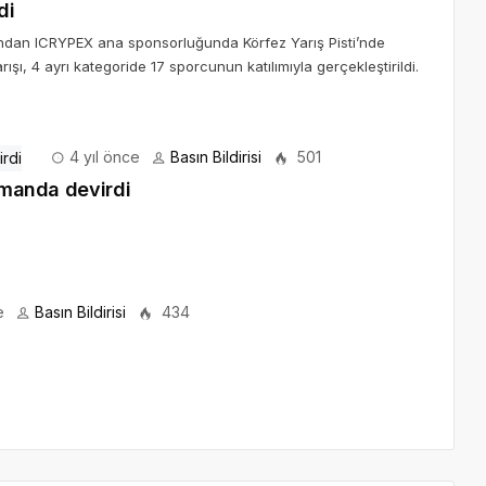
di
ından ICRYPEX ana sponsorluğunda Körfez Yarış Pisti’nde
şı, 4 ayrı kategoride 17 sporcunun katılımıyla gerçekleştirildi.
4 yıl önce
Basın Bildirisi
501
asmanda devirdi
e
Basın Bildirisi
434