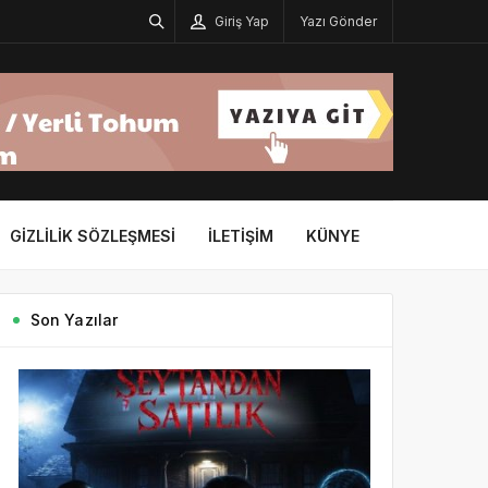
Giriş Yap
Yazı Gönder
GIZLILIK SÖZLEŞMESI
İLETIŞIM
KÜNYE
Son Yazılar