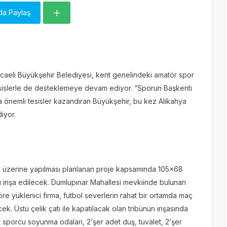
da Paylaş
caeli Büyükşehir Belediyesi, kent genelindeki amatör spor
i tesislerle de desteklemeye devam ediyor. “Sporun Başkenti
a önemli tesisler kazandıran Büyükşehir, bu kez Alikahya
iyor.
nı üzerine yapılması planlanan proje kapsamında 105×68
sı inşa edilecek. Dumlupınar Mahallesi mevkiinde bulunan
re yüklenici firma, futbol severlerin rahat bir ortamda maç
ecek. Üstü çelik çatı ile kapatılacak olan tribünün inşasında
t sporcu soyunma odaları, 2’şer adet duş, tuvalet, 2’şer