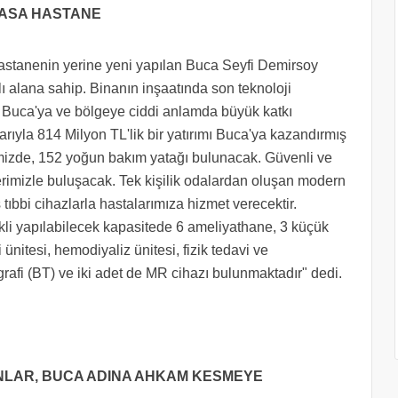
VASA HASTANE
astanenin yerine yeni yapılan Buca Seyfi Demirsoy
ı alana sahip. Binanın inşaatında son teknoloji
in Buca'ya ve bölgeye ciddi anlamda büyük katkı
arıyla 814 Milyon TL'lik bir yatırımı Buca'ya kazandırmış
emizde, 152 yoğun bakım yatağı bulunacak. Güvenli ve
lerimizle buluşacak. Tek kişilik odalardan oluşan modern
 tıbbi cihazlarla hastalarımıza hizmet verecektir.
li yapılabilecek kapasitede 6 ameliyathane, 3 küçük
nitesi, hemodiyaliz ünitesi, fizik tedavi ve
grafi (BT) ve iki adet de MR cihazı bulunmaktadır" dedi.
YANLAR, BUCA ADINA AHKAM KESMEYE