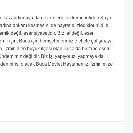
nı, kazandırmaya da devam edeceklerini belirten Kaya,
 adına ahkam kesmesini de hayretle izlediklerini dile
mik değil, eser siyasetidir. Biz laf değil, eser
r İzmir için, Buca için hemşehrilerimizle el ele çalışmaya
 İzmir'in en büyük ilçesi olan Buca'da bir tane eseri
gündemimiz değildir. Biz işi yapıyoruz, yapmaya da
den birisi olacak Buca Devlet Hastanemiz, İzmir'imize