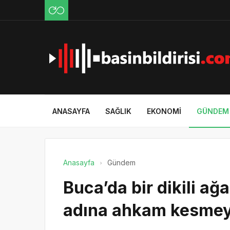
ANASAYFA
SAĞLIK
EKONOMI
GÜNDEM
Anasayfa
Gündem
Buca’da bir dikili ağ
adına ahkam kesmeye