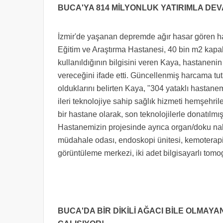
BUCA'YA 814 MİLYONLUK YATIRIMLA DE
İzmir'de yaşanan depremde ağır hasar gören h
Eğitim ve Araştırma Hastanesi, 40 bin m2 kapal
kullanıldığının bilgisini veren Kaya, hastanen
vereceğini ifade etti. Güncellenmiş harcama tut
olduklarını belirten Kaya, "304 yataklı hastan
ileri teknolojiye sahip sağlık hizmeti hemşehri
bir hastane olarak, son teknolojilerle donatılmış
Hastanemizin projesinde ayrıca organ/doku nak
müdahale odası, endoskopi ünitesi, kemoterapi ü
görüntüleme merkezi, iki adet bilgisayarlı tomo
BUCA'DA BİR DİKİLİ AĞACI BİLE OLMA