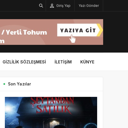
Giriş Yap
Yazı Gönder
GIZLILIK SÖZLEŞMESI
İLETIŞIM
KÜNYE
Son Yazılar