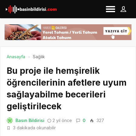
Anasayfa
Sağlık
Bu proje ile hemşirelik
öğrencilerinin afetlere uyum
sağlayabilme becerileri
geliştirilecek
Basın Bildirisi
2 yıl önce
0
327
3 dakikada okunabilir