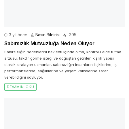
olarak sıralayan uzmanlar, sabırsızlığın insanların ilişkilerine, iş
performanslarına, sağlıklarına ve yaşam kalitelerine zarar
verebildiğini söylüyor.
DEVAMINI OKU
4 yıl önce
Basın Bildirisi
539
1. Sağlık Okuryazarlığı Sempozyumu İSÜ Kongre
Merkezi’nde gerçekleştirildi
İstinye Üniversitesi (İSÜ) Eczacılık Fakültesi ve Sağlık Okuryazarlığı
Kulübü iş birliğiyle düzenlenen "Üniversite Öğrencileri Arası Sağlık
Okuryazarlığı Sempozyumu” İSÜ Kongre Merkezi’nde
gerçekleştirildi.
DEVAMINI OKU