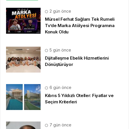
7 gün önce
Saç Ekimi Hakkında İnternette Neden
Bu Kadar Fazla İçerik Var?
HAKKIMIZDA
Basın Bildirisi
, yayınlatmak
için iletişim formumuz
üzerinden bize yazabilirsiniz.