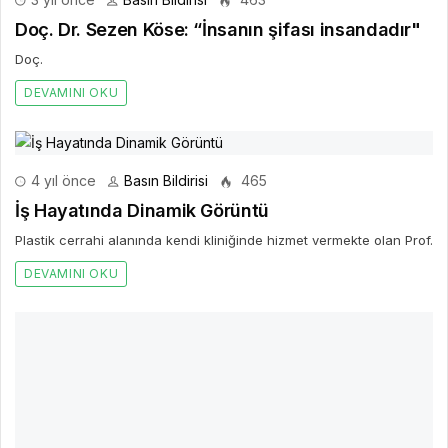
Doç. Dr. Sezen Köse: “İnsanın şifası insandadır"
Doç.
DEVAMINI OKU
4 yıl önce
Basın Bildirisi
465
İş Hayatında Dinamik Görüntü
Plastik cerrahi alanında kendi kliniğinde hizmet vermekte olan Prof.
DEVAMINI OKU
3 yıl önce
Basın Bildirisi
395
Sabırsızlık Mutsuzluğa Neden Oluyor
Sabırsızlığın nedenlerini beklenti içinde olma, kontrolü elde tutma
arzusu, takdir görme isteği ve doğuştan getirilen kişilik yapısı