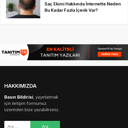
© 16.09.2022
Basın Bildirisi
|
medya sponsorluğu
,
gezi
bülteni