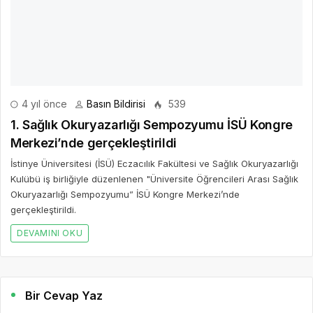
Bir Cevap Yaz
E-posta hesabınız yayımlanmayacak. Gerekli alanlar işaretlendi
*
BIR YORUM YAZ
AD *
E-POSTA *
WEBSITE