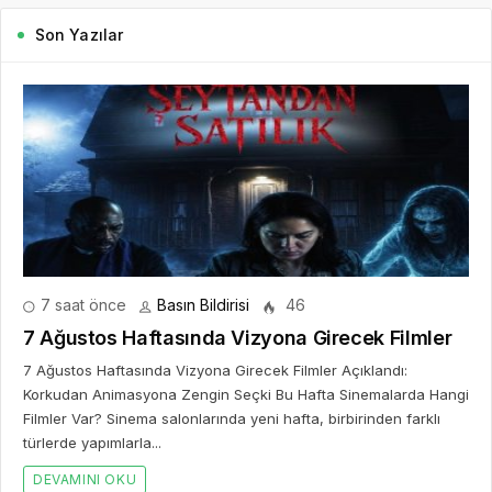
türlerde yapımlarla...
DEVAMINI OKU
2 gün önce
Mürsel Ferhat Sağlam Tek Rumeli
Tv’de Marka Atölyesi Programına
Konuk Oldu
5 gün önce
Dijitalleşme Ebelik Hizmetlerini
Dönüştürüyor
6 gün önce
Kıbrıs 5 Yıldızlı Oteller: Fiyatlar ve
Seçim Kriterleri