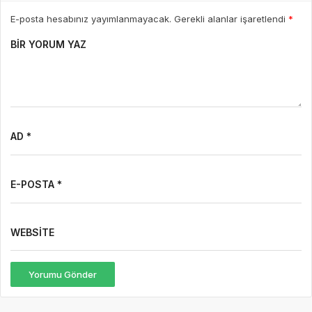
Yorumu Gönder
Son Yazılar
7 saat önce
Basın Bildirisi
46
7 Ağustos Haftasında Vizyona Girecek Filmler
7 Ağustos Haftasında Vizyona Girecek Filmler Açıklandı:
Korkudan Animasyona Zengin Seçki Bu Hafta Sinemalarda Hangi
Filmler Var? Sinema salonlarında yeni hafta, birbirinden farklı