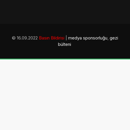
© 16.09.2022
Basın Bildirisi
|
medya sponsorluğu
,
gezi
bülteni