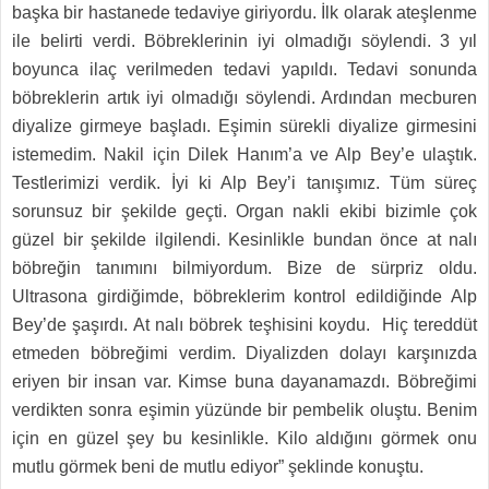
başka bir hastanede tedaviye giriyordu. İlk olarak ateşlenme
ile belirti verdi. Böbreklerinin iyi olmadığı söylendi. 3 yıl
boyunca ilaç verilmeden tedavi yapıldı. Tedavi sonunda
böbreklerin artık iyi olmadığı söylendi. Ardından mecburen
diyalize girmeye başladı. Eşimin sürekli diyalize girmesini
istemedim. Nakil için Dilek Hanım’a ve Alp Bey’e ulaştık.
Testlerimizi verdik. İyi ki Alp Bey’i tanışımız. Tüm süreç
sorunsuz bir şekilde geçti. Organ nakli ekibi bizimle çok
güzel bir şekilde ilgilendi. Kesinlikle bundan önce at nalı
böbreğin tanımını bilmiyordum. Bize de sürpriz oldu.
Ultrasona girdiğimde, böbreklerim kontrol edildiğinde Alp
Bey’de şaşırdı. At nalı böbrek teşhisini koydu. Hiç tereddüt
etmeden böbreğimi verdim. Diyalizden dolayı karşınızda
eriyen bir insan var. Kimse buna dayanamazdı. Böbreğimi
verdikten sonra eşimin yüzünde bir pembelik oluştu. Benim
için en güzel şey bu kesinlikle. Kilo aldığını görmek onu
mutlu görmek beni de mutlu ediyor” şeklinde konuştu.