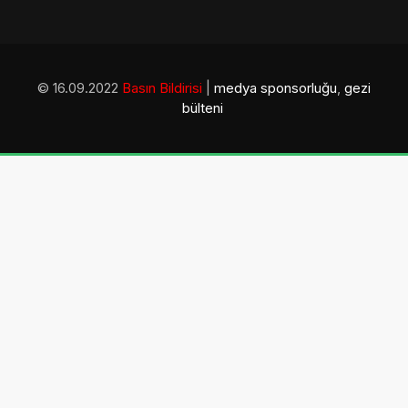
© 16.09.2022
Basın Bildirisi
|
medya sponsorluğu
,
gezi
bülteni