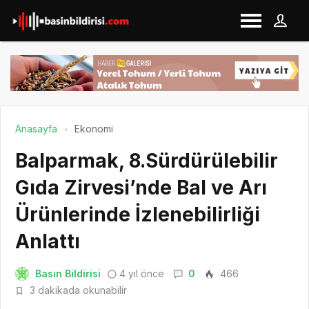
Anasayfa
Ekonomi
Balparmak, 8.Sürdürülebilir
Gıda Zirvesi’nde Bal ve Arı
Ürünlerinde İzlenebilirliği
Anlattı
Basın Bildirisi
4 yıl önce
0
466
3 dakikada okunabilir