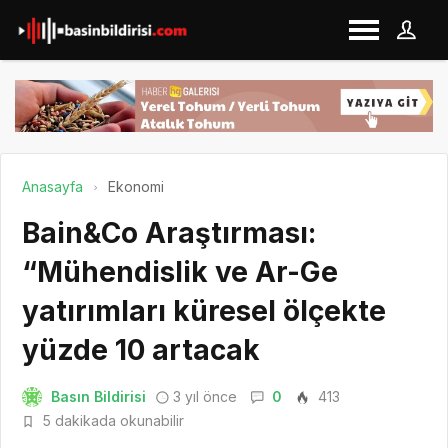
Anasayfa
Ekonomi
Bain&Co Araştırması:
“Mühendislik ve Ar-Ge
yatırımları küresel ölçekte
yüzde 10 artacak
Basın Bildirisi
3 yıl önce
0
413
5 dakikada okunabilir