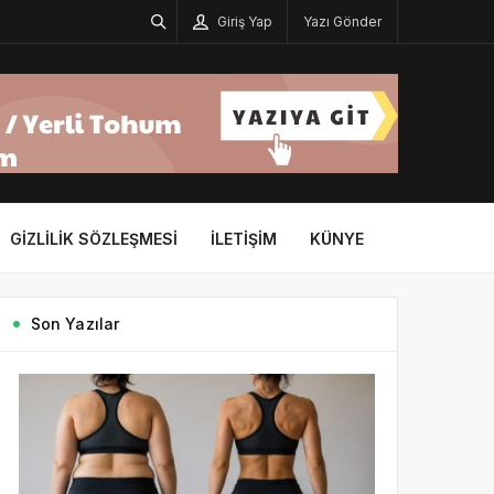
Giriş Yap
Yazı Gönder
GIZLILIK SÖZLEŞMESI
İLETIŞIM
KÜNYE
Son Yazılar