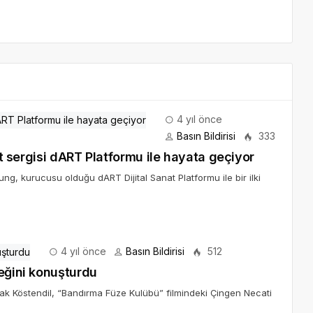
4 yıl önce
Basın Bildirisi
333
nat sergisi dART Platformu ile hayata geçiyor
ung, kurucusu olduğu dART Dijital Sanat Platformu ile bir ilki
4 yıl önce
Basın Bildirisi
512
neğini konuşturdu
çak Köstendil, “Bandırma Füze Kulübü” filmindeki Çingen Necati