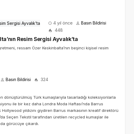
4 yıl önce
Basın Bildirisi
448
a’nın Resim Sergisi Ayvalık’ta
retmeni, ressam Özer Keskinbalta’nın beşinci kişisel resim
Basın Bildirisi
324
den dönüştürülmüş Türk kumaşlarıyla tasarladığı koleksiyonlarla
iyonu ile bir kez daha Londra Moda Haftası’nda Barrus
ollywood yıldızını giydiren Barrus markasının kreatif direktörü
a’da Seçen Tekstil tarafından üretilen recycled kumaşlar ile
nda görücüye çıkardı.