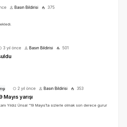
önce
Basın Bildirisi
375
ekledi.
3 yıl önce
Basın Bildirisi
501
şuldu
2 yıl önce
Basın Bildirisi
353
9 Mayıs yarışı
kanı Yıldız Ünsal “19 Mayıs’ta sizlerle olmak son derece gurur