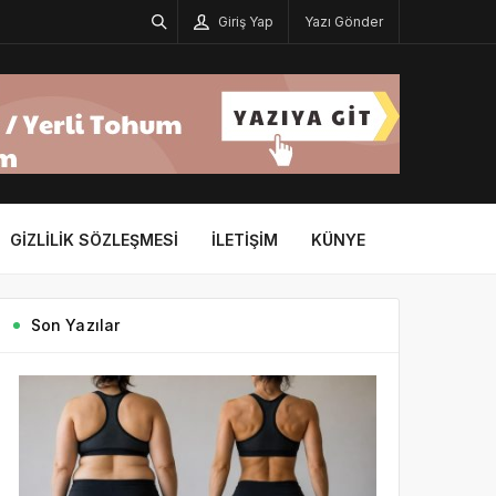
Giriş Yap
Yazı Gönder
GIZLILIK SÖZLEŞMESI
İLETIŞIM
KÜNYE
Son Yazılar