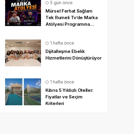
5 gün önce
Mürsel Ferhat Sağlam
Tek Rumeli Tv’de Marka
Atölyesi Programına
Konuk Oldu
1 hafta önce
Dijitalleşme Ebelik
Hizmetlerini Dönüştürüyor
1 hafta önce
Kıbrıs 5 Yıldızlı Oteller:
Fiyatlar ve Seçim
Kriterleri