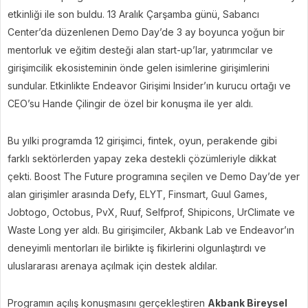
etkinliği ile son buldu. 13 Aralık Çarşamba günü, Sabancı
Center’da düzenlenen Demo Day’de 3 ay boyunca yoğun bir
mentorluk ve eğitim desteği alan start-up’lar, yatırımcılar ve
girişimcilik ekosisteminin önde gelen isimlerine girişimlerini
sundular. Etkinlikte Endeavor Girişimi Insider’ın kurucu ortağı ve
CEO’su Hande Çilingir de özel bir konuşma ile yer aldı.
Bu yılki programda 12 girişimci, fintek, oyun, perakende gibi
farklı sektörlerden yapay zeka destekli çözümleriyle dikkat
çekti. Boost The Future programına seçilen ve Demo Day’de yer
alan girişimler arasında Defy, ELYT, Finsmart, Guul Games,
Jobtogo, Octobus, PvX, Ruuf, Selfprof, Shipicons, UrClimate ve
Waste Long yer aldı. Bu girişimciler, Akbank Lab ve Endeavor’ın
deneyimli mentorları ile birlikte iş fikirlerini olgunlaştırdı ve
uluslararası arenaya açılmak için destek aldılar.
Programın açılış konuşmasını gerçekleştiren
Akbank Bireysel