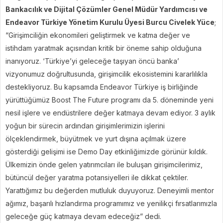
Bankacılık ve Dijital Çözümler Genel Müdür Yardımcısı ve
Endeavor Türkiye Yönetim Kurulu Üyesi Burcu Civelek Yüce
;
“Girişimciliğin ekonomileri geliştirmek ve katma değer ve
istihdam yaratmak açısından kritik bir öneme sahip olduğuna
inanıyoruz. ‘Türkiye’yi geleceğe taşıyan öncü banka’
vizyonumuz doğrultusunda, girişimcilik ekosistemini kararlılıkla
destekliyoruz. Bu kapsamda Endeavor Türkiye iş birliğinde
yürüttüğümüz Boost The Future programı da 5. döneminde yeni
nesil işlere ve endüstrilere değer katmaya devam ediyor. 3 aylık
yoğun bir sürecin ardından girişimlerimizin işlerini
ölçeklendirmek, büyütmek ve yurt dışına açılmak üzere
gösterdiği gelişimi ise Demo Day etkinliğimizde görünür kıldık.
Ülkemizin önde gelen yatırımcıları ile buluşan girişimcilerimiz,
bütüncül değer yaratma potansiyelleri ile dikkat çektiler.
Yarattığımız bu değerden mutluluk duyuyoruz. Deneyimli mentor
ağımız, başarılı hızlandırma programımız ve yenilikçi fırsatlarımızla
geleceğe güç katmaya devam edeceğiz” dedi.