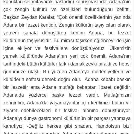
konukları selamlayarak başladığı konuşmasında, Adana’nın
çok zengin kültürü ve özellikleri bulunduğunu belirtti.
Başkan Zeydan Karalar, “Çok önemli özelliklerinin yanında
Adana bir lezzet kentidir. Zengin kültürün taşıyıcıları olarak
yemeği sanata dönüştüren kentim Adana, bu lezzet
kültürünün taşıyıcısıdır. Bu mirası taşırken eğlenceyi de işin
içine ekliyor ve festivallere dönüştürüyoruz. Ülkemizin
yemek kültüründe Adana’nın yeri çok önemli. Adana’nın
tarihindeki bütün kültürler farklı damak zevki bıraktı ve hepsi
günümüze ulaştı. Bu yüzden Adana’ya medeniyetlerin ve
kültürlerin sofrası demek doğru olur. Adana kebabı baskın
bir lezzettir ama Adana mutfağı kebaptan ibaret değildir.
Adana’da yüzlerce başka lezzet vardır. Mutfağımızın
zenginliği, Adana’da yaşamayanlar için kentimizi bütün yıl
ziyaret edebilecekleri bir festival alanına dönüştürüyor.
Adana’yı dünya gastronomi kültürünün bir parçası yapmaya
kararlıyız. -Değiliz herkes gibi sıradan, Hamdolsun bizi
Adanalı yaratmış yaradan. Adana’ya gelin ciğerimizi yiyin.