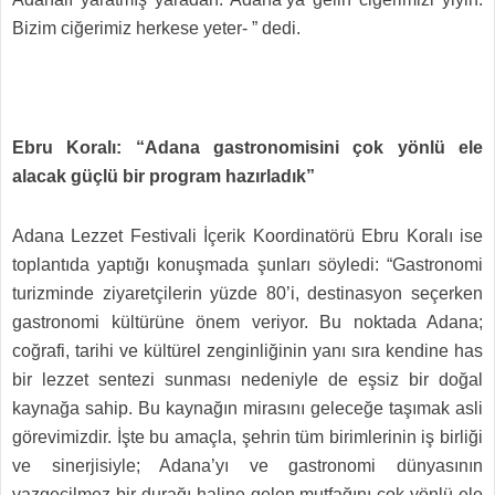
Bizim ciğerimiz herkese yeter- ” dedi.
Ebru Koralı: “Adana gastronomisini çok yönlü ele
alacak güçlü bir program hazırladık”
Adana Lezzet Festivali İçerik Koordinatörü Ebru Koralı ise
toplantıda yaptığı konuşmada şunları söyledi: “Gastronomi
turizminde ziyaretçilerin yüzde 80’i, destinasyon seçerken
gastronomi kültürüne önem veriyor. Bu noktada Adana;
coğrafi, tarihi ve kültürel zenginliğinin yanı sıra kendine has
bir lezzet sentezi sunması nedeniyle de eşsiz bir doğal
kaynağa sahip. Bu kaynağın mirasını geleceğe taşımak asli
görevimizdir. İşte bu amaçla, şehrin tüm birimlerinin iş birliği
ve sinerjisiyle; Adana’yı ve gastronomi dünyasının
vazgeçilmez bir durağı haline gelen mutfağını çok yönlü ele