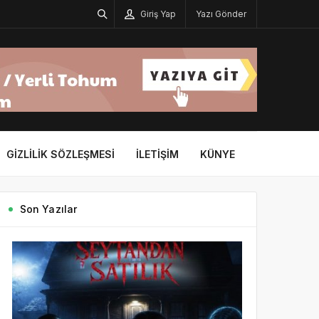
Giriş Yap
Yazı Gönder
GIZLILIK SÖZLEŞMESI
İLETIŞIM
KÜNYE
Son Yazılar