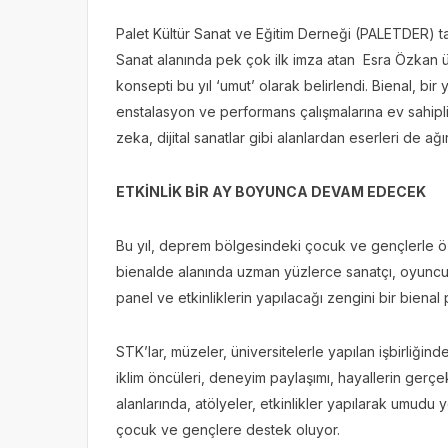
Palet Kültür Sanat ve Eğitim Derneği (PALETDER) ta
Sanat alanında pek çok ilk imza atan Esra Özkan üs
konsepti bu yıl ‘umut’ olarak belirlendi. Bienal, bi
enstalasyon ve performans çalışmalarına ev sahip
zeka, dijital sanatlar gibi alanlardan eserleri de ağır
ETKİNLİK BİR AY BOYUNCA DEVAM EDECEK
Bu yıl, deprem bölgesindeki çocuk ve gençlerle öze
bienalde alanında uzman yüzlerce sanatçı, oyuncu, 
panel ve etkinliklerin yapılacağı zengini bir bienal
STK’lar, müzeler, üniversitelerle yapılan işbirliğinde; 
iklim öncüleri, deneyim paylaşımı, hayallerin gerçekleş
alanlarında, atölyeler, etkinlikler yapılarak umudu
çocuk ve gençlere destek oluyor.