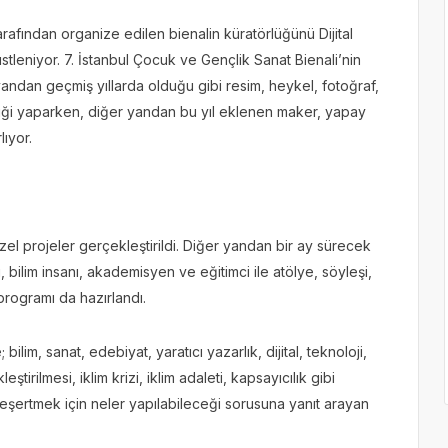
rafından organize edilen bienalin küratörlüğünü Dijital
tleniyor. 7. İstanbul Çocuk ve Gençlik Sanat Bienali’nin
r yandan geçmiş yıllarda olduğu gibi resim, heykel, fotoğraf,
liği yaparken, diğer yandan bu yıl eklenen maker, yapay
lıyor.
l projeler gerçekleştirildi. Diğer yandan bir ay sürecek
bilim insanı, akademisyen ve eğitimci ile atölye, söyleşi,
 programı da hazırlandı.
bilim, sanat, edebiyat, yaratıcı yazarlık, dijital, teknoloji,
tirilmesi, iklim krizi, iklim adaleti, kapsayıcılık gibi
 yeşertmek için neler yapılabileceği sorusuna yanıt arayan