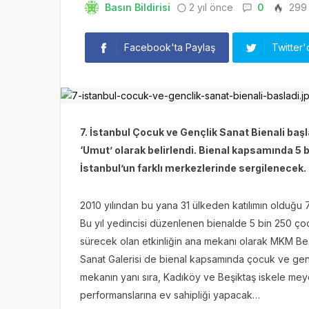
Basın Bildirisi
2 yıl önce
0
299
Facebook'ta Paylaş
Twitter'
7. İstanbul Çocuk ve Gençlik Sanat Bienali başla
‘Umut’ olarak belirlendi. Bienal kapsamında 5 
İstanbul’un farklı merkezlerinde sergilenecek.
2010 yılından bu yana 31 ülkeden katılımın olduğu 
Bu yıl yedincisi düzenlenen bienalde 5 bin 250 çoc
sürecek olan etkinliğin ana mekanı olarak MKM Beşik
Sanat Galerisi de bienal kapsamında çocuk ve gençle
mekanın yanı sıra, Kadıköy ve Beşiktaş iskele meyda
performanslarına ev sahipliği yapacak…