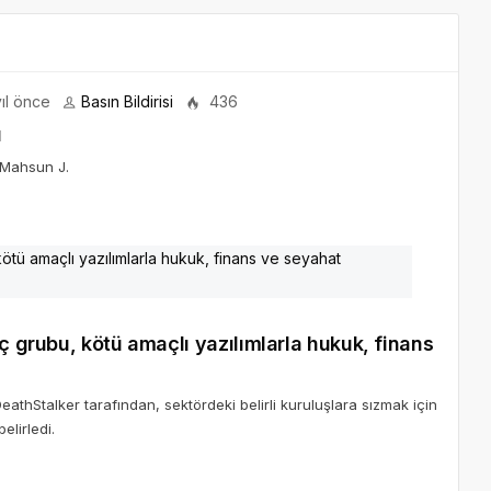
ıl önce
Basın Bildirisi
436
ı
“Mahsun J.
ç grubu, kötü amaçlı yazılımlarla hukuk, finans
thStalker tarafından, sektördeki belirli kuruluşlara sızmak için
elirledi.