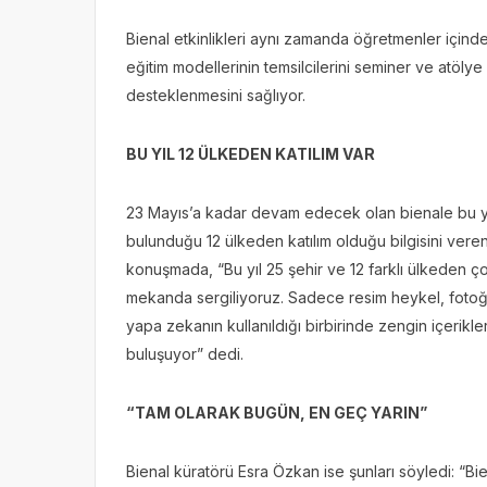
Bienal etkinlikleri aynı zamanda öğretmenler içi
eğitim modellerinin temsilcilerini seminer ve atöly
desteklenmesini sağlıyor.
BU YIL 12 ÜLKEDEN KATILIM VAR
23 Mayıs’a kadar devam edecek olan bienale bu yıl
bulunduğu 12 ülkeden katılım olduğu bilgisini veren 
konuşmada, “Bu yıl 25 şehir ve 12 farklı ülkeden çoc
mekanda sergiliyoruz. Sadece resim heykel, fotoğra
yapa zekanın kullanıldığı birbirinde zengin içerikle
buluşuyor” dedi.
“TAM OLARAK BUGÜN, EN GEÇ YARIN”
Bienal küratörü Esra Özkan ise şunları söyledi: “Bi