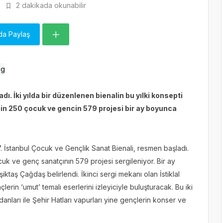
2 dakikada okunabilir
da Paylaş
dı. İki yılda bir düzenlenen bienalin bu yılki konsepti
bin 250 çocuk ve gencin 579 projesi bir ay boyunca
7. İstanbul Çocuk ve Gençlik Sanat Bienali, resmen başladı.
uk ve genç sanatçının 579 projesi sergileniyor. Bir ay
taş Çağdaş belirlendi. İkinci sergi mekanı olan İstiklal
rin ‘umut’ temalı eserlerini izleyiciyle buluşturacak. Bu iki
nları ile Şehir Hatları vapurları yine gençlerin konser ve