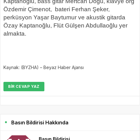
Kaptanoğlu, bass gitar Mertcan Doğu, klavye org
Özdemir Çimenot, bateri Ferhan Şeker,
perküsyon Yaşar Baytumur ve akustik gitarda
Özay Kaptanoğlu, Flüt Gülşen Abdullaoğlu yer
almakta.
Kaynak: (BYZHA) – Beyaz Haber Ajansı
BIR CEVAP YAZ
Basın Bildirisi Hakkında
Basın Bildirisi