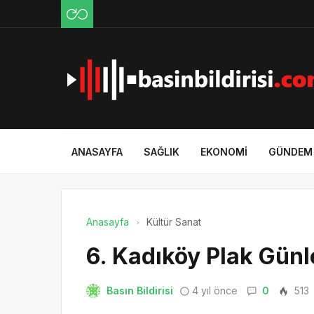
ANASAYFA
SAĞLIK
EKONOMI
GÜNDEM
Anasayfa
Kültür Sanat
6. Kadıköy Plak Günle
Basın Bildirisi
4 yıl önce
0
513