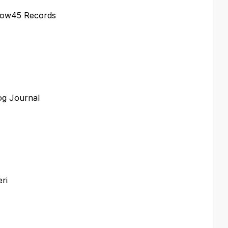
nbow45 Records
og Journal
ri