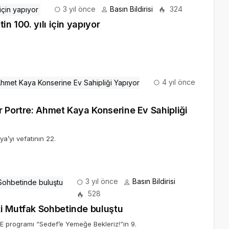
4 yıl önce
r Portre: Ahmet Kaya Konserine Ev Sahipliği
a’yı vefatının 22.
3 yıl önce
Basın Bildirisi
528
ki Mutfak Sohbetinde buluştu
RME programı “Sedef’e Yemeğe Bekleriz!”in 9.