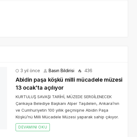
3 yıl önce
Basın Bildirisi
436
 13 ocak'ta açılıyor
a Belediye Başkanı Alper Taşdelen, Ankara’nın ve
 Milli Mücadele Müzesi yaparak sahip çıkıyor.
3 yıl önce
Basın Bildirisi
324
in 100. yılı için yapıyor