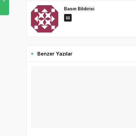
Basın Bildirisi
Benzer Yazılar
Abidin paşa köşkü milli mücadele müzesi
KURTULUŞ SAVAŞI TARİHİ, MÜZEDE SERGİLENECEK Çankay
Cumhuriyetin 100 yıllık geçmişine Abidin Paşa Köşkü’nü
DEVAMINI OKU
Satrancın ustaları hamlelerini Cumhuriyet