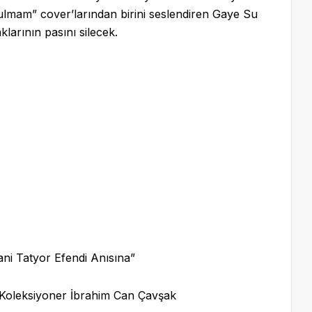
mam” cover’larından birini seslendiren Gaye Su
aklarının pasını silecek.
mani Tatyor Efendi Anısına”
e Koleksiyoner İbrahim Can Çavşak