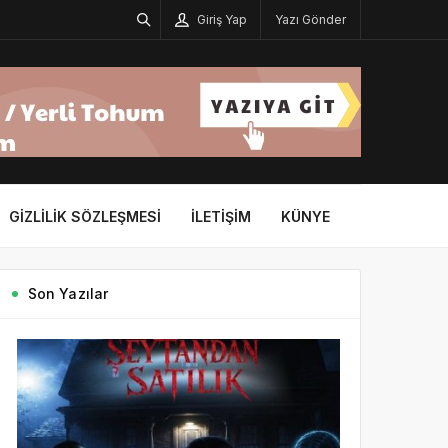
Giriş Yap
Yazı Gönder
GIZLILIK SÖZLEŞMESI
İLETIŞIM
KÜNYE
Son Yazılar