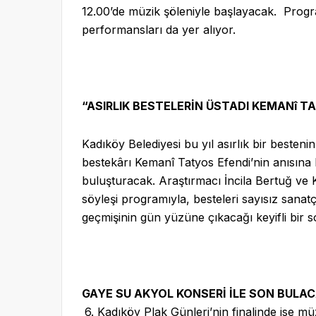
12.00’de müzik şöleniyle başlayacak. Progr
performansları da yer alıyor.
“ASIRLIK BESTELERİN ÜSTADI KEMANî T
Kadıköy Belediyesi bu yıl asırlık bir besten
bestekârı Kemanî Tatyos Efendi’nin anısına 
buluşturacak. Araştırmacı İncila Bertuğ ve 
söyleşi programıyla, besteleri sayısız sanat
geçmişinin gün yüzüne çıkacağı keyifli bir 
GAYE SU AKYOL KONSERİ İLE SON BULA
6. Kadıköy Plak Günleri’nin finalinde ise m