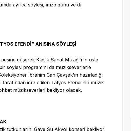
amda ayrıca söyleşi, imza günü ve dj
ATYOS EFENDİ” ANISINA SÖYLEŞİ
in peşine düşerek Klasik Sanat Müziği’nin usta
bir söyleşi programını da müzikseverlerle
Koleksiyoner İbrahim Can Çavşak’ın hazırladığı
çı tarafından icra edilen Tatyos Efendi’nin müzik
sohbet müzikseverleri bekliyor olacak.
CAK
üzik tutkunlarını Gaye Su Akyol konseri bekliyor