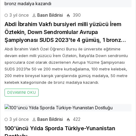
3 yıl önce
Basın Bildirisi
390
Abdi İbrahim Vakfı bursiyeri milli yüzücü İrem
Öztekin, Down Sendromlular Avrupa
Şampiyonası SUDS 2023'te 4 gümüş, 1 bronz
madalya kazandı
Abdi İbrahim Vakfı Özel Öğrenci Bursu ile üniversite eğitimine
devam eden milli yüzücü İrem Öztekin, İtalya’da Down sendromlu
sporculara özel olarak düzenlenen Avrupa Yüzme Şampiyonası
SUDS 2023’te 50 ve 200 metre kurbağalama, 100 metre kelebek,
200 metre bireysel karışık yarışlarında gümüş madalya, 50 metre
kelebek kategorisinde de bronz madalya kazandı.
DEVAMINI OKU
3 yıl önce
Basın Bildirisi
422
100'üncü Yılda Sporda Türkiye-Yunanistan