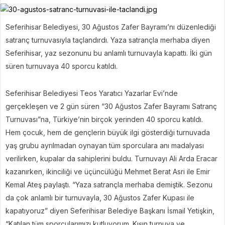
Seferihisar Belediyesi, 30 Ağustos Zafer Bayramı’nı düzenlediği
satranç turnuvasıyla taçlandırdı. Yaza satrançla merhaba diyen
Seferihisar, yaz sezonunu bu anlamlı turnuvayla kapattı. İki gün
süren turnuvaya 40 sporcu katıldı.
Seferihisar Belediyesi Teos Yaratıcı Yazarlar Evi’nde
gerçekleşen ve 2 gün süren “30 Ağustos Zafer Bayramı Satranç
Turnuvası”na, Türkiye’nin birçok yerinden 40 sporcu katıldı.
Hem çocuk, hem de gençlerin büyük ilgi gösterdiği turnuvada
yaş grubu ayrılmadan oynayan tüm sporculara anı madalyası
verilirken, kupalar da sahiplerini buldu. Turnuvayı Ali Arda Eracar
kazanırken, ikinciliği ve üçüncülüğü Mehmet Berat Asri ile Emir
Kemal Ateş paylaştı. “Yaza satrançla merhaba demiştik. Sezonu
da çok anlamlı bir turnuvayla, 30 Ağustos Zafer Kupası ile
kapatıyoruz” diyen Seferihisar Belediye Başkanı İsmail Yetişkin,
“Katılan tüm sporcularımızı kutluyorum. Kışın turnuva ve