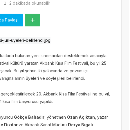
2 dakikada okunabilir
da Paylaş
a katkıda bulunan yeni sinemacıları desteklemek amacıyla
ival kültürü yaratan Akbank Kısa Film Festivali, bu yıl
25
uşacak. Bu yıl şehrin iki yakasında ve çevrim içi
arışmalarının üyeleri ve söyleşileri belirlendi.
erçekleştirilecek 20. Akbank Kısa Film Festivali’ne bu yıl,
 kısa film başvurusu yapıldı.
; oyuncu
G
ökçe Bahadır
, yönetmen
Ozan Açıktan
, yazar
e Dizdar
ve Akbank Sanat Müdürü
Derya Bigalı
.