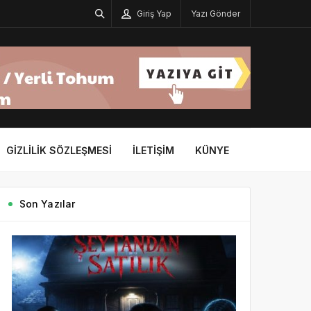
Giriş Yap
Yazı Gönder
GIZLILIK SÖZLEŞMESI
İLETIŞIM
KÜNYE
Son Yazılar