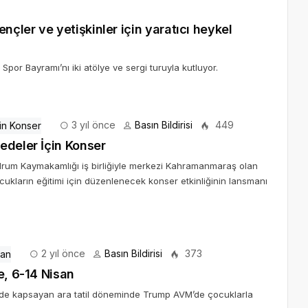
çler ve yetişkinler için yaratıcı heykel
or Bayramı’nı iki atölye ve sergi turuyla kutluyor.
3 yıl önce
Basın Bildirisi
449
edeler İçin Konser
drum Kaymakamlığı iş birliğiyle merkezi Kahramanmaraş olan
cukların eğitimi için düzenlenecek konser etkinliğinin lansmanı
2 yıl önce
Basın Bildirisi
373
e, 6-14 Nisan
ilini de kapsayan ara tatil döneminde Trump AVM’de çocuklarla