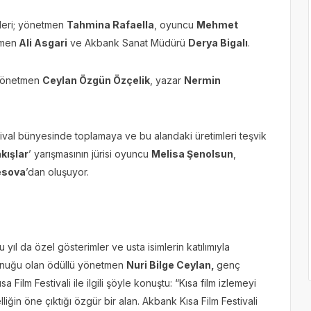
yeleri; yönetmen
Tahmina Rafaella
, oyuncu
Mehmet
tmen
Ali Asgari
ve Akbank Sanat Müdürü
Derya Bigalı
.
, yönetmen
Ceylan Özgün Özçelik
, yazar
Nermin
festival bünyesinde toplamaya ve bu alandaki üretimleri teşvik
kışlar
’ yarışmasının jürisi oyuncu
Melisa Şenolsun
,
esova
’dan oluşuyor.
 yıl da özel gösterimler ve usta isimlerin katılımıyla
 konuğu olan ödüllü yönetmen
Nuri Bilge Ceylan,
genç
ilm Festivali ile ilgili şöyle konuştu: “Kısa film izlemeyi
liğin öne çıktığı özgür bir alan. Akbank Kısa Film Festivali