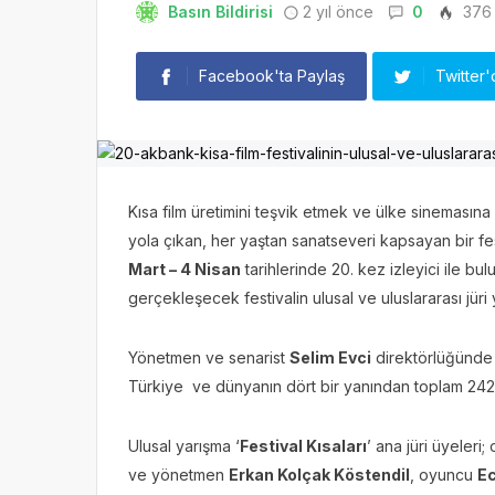
Basın Bildirisi
2 yıl önce
0
376
Facebook'ta Paylaş
Twitter'
Kısa film üretimini teşvik etmek ve ülke sinemasın
yola çıkan, her yaştan sanatseveri kapsayan bir fest
Mart – 4 Nisan
tarihlerinde 20. kez izleyici ile bul
gerçekleşecek festivalin ulusal ve uluslararası jüri y
Yönetmen ve senarist
Selim Evci
direktörlüğünde g
Türkiye ve dünyanın dört bir yanından toplam 2421
Ulusal yarışma ‘
Festival Kısaları
’ ana jüri üyeleri
ve yönetmen
Erkan Kolçak K
östendil
, oyuncu
Ec