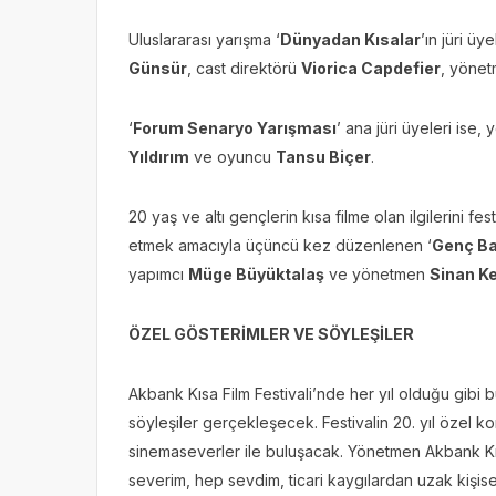
Uluslararası yarışma ‘
Dünyadan Kısalar
’ın jüri ü
Günsür
, cast direktörü
Viorica Capdefier
, yöne
‘
Forum Senaryo Yarışması
’ ana jüri üyeleri ise
Yıldırım
ve oyuncu
Tansu Biçer
.
20 yaş ve altı gençlerin kısa filme olan ilgilerini 
etmek amacıyla üçüncü kez düzenlenen ‘
Genç Ba
yapımcı
Mü
ge Büyüktalaş
ve yönetmen
Sinan K
ÖZEL GÖSTERİMLER VE SÖYLEŞİLER
Akbank Kısa Film Festivali’nde her yıl olduğu gibi bu
söyleşiler gerçekleşecek. Festivalin 20. yıl özel
sinemaseverler ile buluşacak. Yönetmen Akbank Kısa F
severim, hep sevdim, ticari kaygılardan uzak kişisel