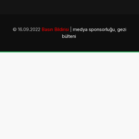
© 16.09.2022
Basın Bildirisi
|
medya sponsorluğu
,
gezi
bülteni