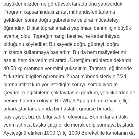
büyüklerimizden ne gördüysek tarlada onu yapıyorduk.
Program kapsamındaki ziraat mühendisleri tarlama
geldikten sonra doğru gübreleme ve zirai mücadeleyi
öğrendim. Dijital toprak analizi yapılması benim için büyük
avantaj oldu. Toprağın hangi besine, ne kadar ihtiyacı
olduğunu söylediler. Bu sayede doğru gübreyi, doğru
miktarda kullanmaya başladım. Bu da hem maliyetlerimi
azalttı hem de verimimi artırdı. Ürettiğim ürünlerde dekarda
40-50 kg oranında verimimi yükselttim. Tarımsal eğitimlerle
farklı zirai bilgileri öğrendim. Ziraat mühendisleriyle 7/24
birebir irtibat kuruyor, istediğim soruyu sorabiliyorum.
Çevrim içi eğitimlerin çok faydasını gördüm, yeniliklerden de
hemen haberim oluyor. Bir WhatsApp grubumuz var, çiftçi
arkadaşlar tarlalarında bir hastalık görürse burada
paylaşıyor, biz de bilgi sahibi oluyoruz. Benim tarlamdaki
verim artınca başka çiftçiler de merak edip sormaya başladı.
Ayçiçeği üretirken 1000 Çiftçi 1000 Bereket ile kanolanın da