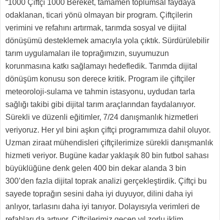
“1000 Çiftçi 1000 Bereket, tamamen toplumsal faydaya
odaklanan, ticari yönü olmayan bir program. Çiftçilerin
verimini ve refahını artırmak, tarımda sosyal ve dijital
dönüşümü desteklemek amacıyla yola çıktık. Sürdürülebilir
tarım uygulamaları ile toprağımızın, suyumuzun
korunmasına katkı sağlamayı hedefledik. Tarımda dijital
dönüşüm konusu son derece kritik. Program ile çiftçiler
meteoroloji-sulama ve tahmin istasyonu, uydudan tarla
sağlığı takibi gibi dijital tarım araçlarından faydalanıyor.
Sürekli ve düzenli eğitimler, 7/24 danışmanlık hizmetleri
veriyoruz. Her yıl bini aşkın çiftçi programımıza dahil oluyor.
Uzman ziraat mühendisleri çiftçilerimize sürekli danışmanlık
hizmeti veriyor. Bugüne kadar yaklaşık 80 bin futbol sahası
büyüklüğüne denk gelen 400 bin dekar alanda 3 bin
300’den fazla dijital toprak analizi gerçekleştirdik. Çiftçi bu
sayede toprağın sesini daha iyi duyuyor, dilini daha iyi
anlıyor, tarlasını daha iyi tanıyor. Dolayısıyla verimleri de
refahları da artıyor. Çiftçilerimiz geçen yıl zorlu iklim