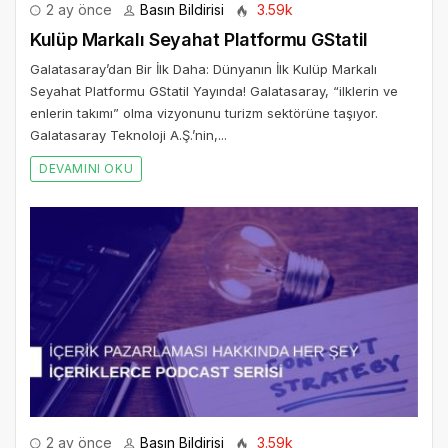
2 ay önce
Basın Bildirisi
3.59k
Kulüp Markalı Seyahat Platformu GStatil
Galatasaray’dan Bir İlk Daha: Dünyanın İlk Kulüp Markalı
Seyahat Platformu GStatil Yayında! Galatasaray, “ilklerin ve
enlerin takımı” olma vizyonunu turizm sektörüne taşıyor.
Galatasaray Teknoloji A.Ş.’nin,...
DEVAMINI OKU
2 ay önce
Basın Bildirisi
3.59k